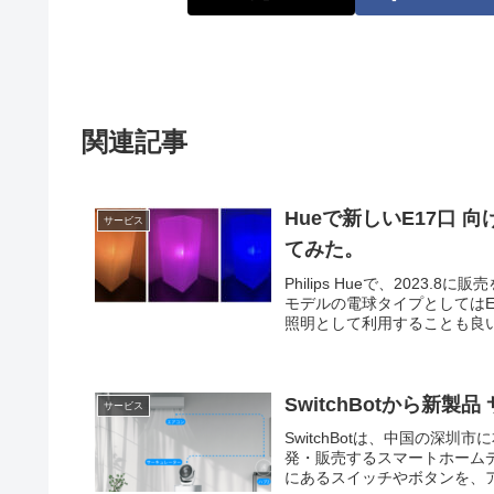
関連記事
Hueで新しいE17口 
サービス
てみた。
Philips Hueで、202
モデルの電球タイプとしては
照明として利用することも良い
SwitchBotから新製
サービス
SwitchBotは、中国の深圳市に
発・販売するスマートホームデバ
にあるスイッチやボタンを、アプ