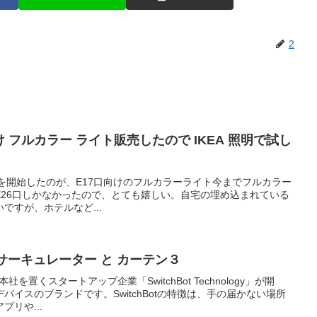
2
向け フルカラー ライト販売したので IKEA 照明で試し
3.8に販売を開始したのが、E17口向けのフルカラーライト今までフルカラー
E26口しかなかったので、とても嬉しい。自宅の埋め込まれている
ですが、ホテルなど...
品 サーキュレーター と カーテン３
本社を置くスタートアップ企業「SwitchBot Technology」が開
イスのブランドです。SwitchBotの特徴は、手の届かない場所
リや...