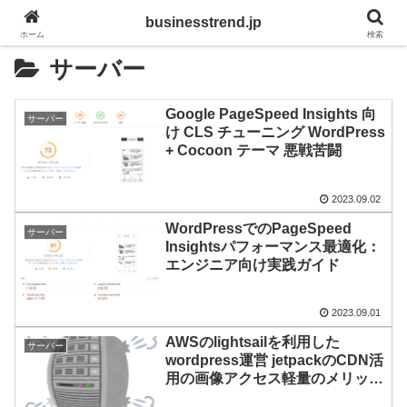
businesstrend.jp
ホーム
検索
サーバー
Google PageSpeed Insights 向
サーバー
け CLS チューニング WordPress
+ Cocoon テーマ 悪戦苦闘
2023.09.02
WordPressでのPageSpeed
サーバー
Insightsパフォーマンス最適化：
エンジニア向け実践ガイド
2023.09.01
AWSのlightsailを利用した
サーバー
wordpress運営 jetpackのCDN活
用の画像アクセス軽量のメリット
とデメリット