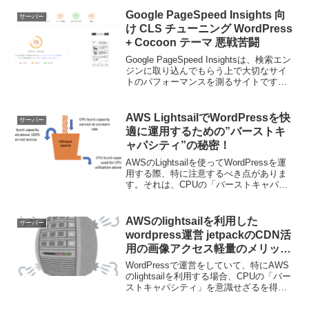
Google PageSpeed Insights 向
サーバー
け CLS チューニング WordPress
+ Cocoon テーマ 悪戦苦闘
Google PageSpeed Insightsは、検索エン
ジンに取り込んでもらう上で大切なサイ
トのパフォーマンスを測るサイトです。
今回は、CLS : Cumulative Layout Shift
のパフォーマンスを上げる方法について
で...
AWS LightsailでWordPressを快
サーバー
適に運用するための”バーストキ
ャパシティ”の秘密！
AWSのLightsailを使ってWordPressを運
用する際、特に注意するべき点がありま
す。それは、CPUの「バーストキャパシ
ティ」という機能の管理です。Lightsailで
は、このバーストキャパシティというシ
ステムを採用しており、これ...
AWSのlightsailを利用した
サーバー
wordpress運営 jetpackのCDN活
用の画像アクセス軽量のメリット
とデメリット
WordPressで運営をしていて、特にAWS
のlightsailを利用する場合、CPUの「バー
ストキャパシティ」を意識せざるを得ま
せんAWS LightsailでWordPressを快適に