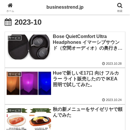
businesstrend.jp
ホーム
検索
2023-10
Bose QuietComfort Ultra
サービス
Headphones イマーシブサウン
ド（空間オーディオ）の奥行き感
と臨場感が素晴らしい 規格に左
右されないのも嬉しい
2023.10.28
Hueで新しいE17口 向け フルカ
サービス
ラー ライト販売したので IKEA
照明で試してみた。
2023.10.24
秋の新メニューをサイゼリヤで頼
サービス
んでみた