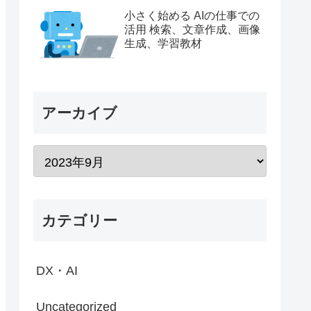
らしい 規格に左右されない
小さく始める AIの仕事での
のも嬉しい
活用 検索、文章作成、画像
生成、学習教材
アーカイブ
カテゴリー
DX・AI
Uncategorized