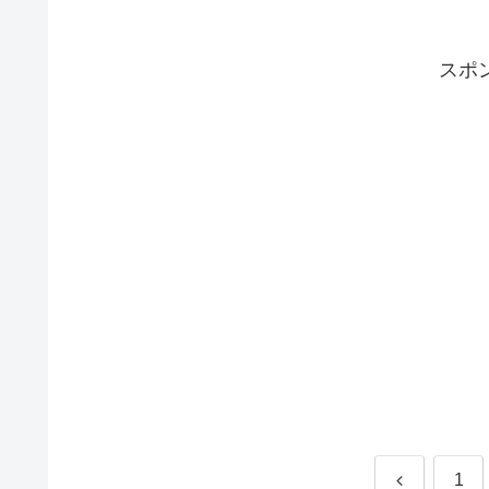
スポ
前
1