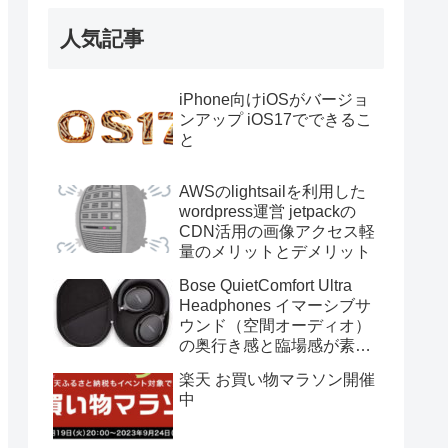
人気記事
iPhone向けiOSがバージョ
ンアップ iOS17でできるこ
と
AWSのlightsailを利用した
wordpress運営 jetpackの
CDN活用の画像アクセス軽
量のメリットとデメリット
Bose QuietComfort Ultra
Headphones イマーシブサ
ウンド（空間オーディオ）
の奥行き感と臨場感が素晴
らしい 規格に左右されない
楽天 お買い物マラソン開催
のも嬉しい
中